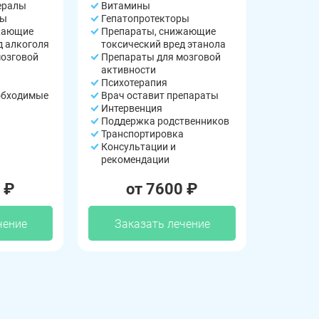
ералы
Витамины
ры
Гепатопротекторы
жающие
Препараты, снижающие
д алкоголя
токсический вред этанола
мозговой
Препараты для мозговой
активности
Психотерапия
обходимые
Врач оставит препараты
Интервенция
Поддержка родственников
Транспортировка
Консультации и
рекомендации
 ₽
от 7600 ₽
чение
Заказать лечение