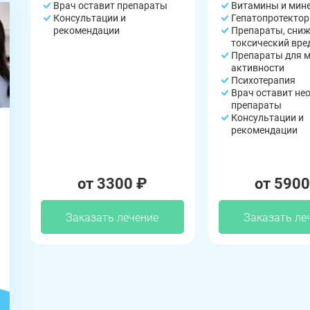
Врач оставит препараты
Витамины и мин
Консультации и
Гепатопротекто
рекомендации
Препараты, сни
токсический вре
Препараты для 
активности
Психотерапия
Врач оставит не
препараты
Консультации и
рекомендации
ЗАДАТЬ ВОПРОС
от 3300 ₽
от 5900
Касли
Роза
Челябинск
Заказать лечение
Заказать ле
ПОЛУЧИТЬ ПОМОЩЬ
ПОЛУЧИТЬ ПОМОЩЬ
ПОЛУЧИТЬ ПОМОЩЬ
Сим
Красногорский
Нязепетровск
Первомайский
Карабаш
Юрюзань
Верхнеуральск
Локомотивный
Миньяр