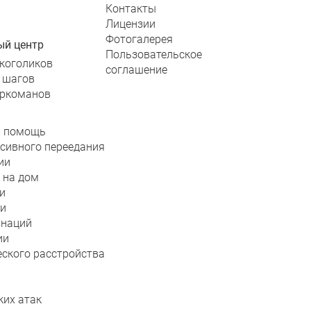
Контакты
Лицензии
Фотогалерея
ый центр
Пользовательское
коголиков
соглашение
 шагов
аркоманов
я помощь
сивного переедания
ии
 на дом
и
ии
инаций
ии
еского расстройства
ких атак