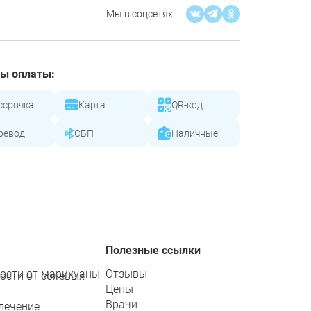
Мы в соцсетях:
ы оплаты:
ссрочка
Карта
QR-код
ревод
СБП
Наличные
Полезные ссылки
ости от марихуаны
Отзывы
ости от солевых
Цены
Врачи
лечение