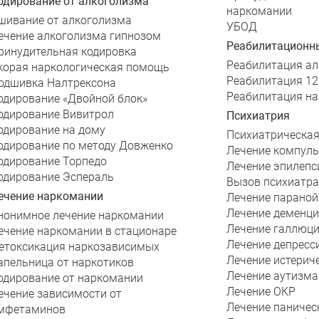
одирование от алкоголизма
наркомании
шивание от алкоголизма
УБОД
ечение алкоголизма гипнозом
Реабилитационн
ринудительная кодировка
Реабилитация ал
корая наркологическая помощь
Реабилитация 12
одшивка Налтрексона
Реабилитация н
одирование «Двойной блок»
одирование Вивитрол
Психиатрия
одирование на дому
Психиатрическа
одирование по методу Довженко
Лечение компуль
одирование Торпедо
Лечение эпилепс
одирование Эспераль
Вызов психиатра
ечение наркомании
Лечение параной
Лечение деменц
нонимное лечение наркомании
Лечение галлюц
ечение наркомании в стационаре
Лечение депресс
етоксикация наркозависимых
Лечение истерич
апельница от наркотиков
Лечение аутизма
одирование от наркомании
Лечение ОКР
ечение зависимости от
Лечение паничес
мфетаминов