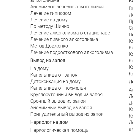
алкоголизма
К
Анонимное лечение алкоголизма
В
Лечение гипнозом
Л
Лечение на дому
П
По методу Шичко
С
Лечение алкоголизма в стационаре
П
Лечение пивного алкоголизма
К
Метод Довженко
К
Лечение подросткового алкоголизма
К
Вывод из запоя
К
К
На дому
К
Капельница от запоя
Детоксикация на дому
Л
Капельница от похмелья
А
Круглосуточный вывод из запоя
Л
Срочный вывод из запоя
Д
Анонимный вывод из запоя
К
Принудительный вывод из запоя
К
Нарколог на дом
Л
а
Наркологическая помощь