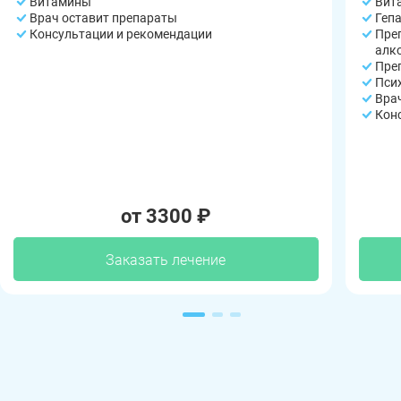
Витамины
Вит
Врач оставит препараты
Геп
Консультации и рекомендации
Пре
алк
Пре
Пси
Вра
Кон
от 3300 ₽
Заказать лечение