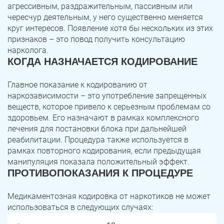
агрессивным, раздражительным, пассивным или
чересчур деятельным, у него существенно меняется
круг интересов. Появление хотя бы нескольких из этих
признаков – это повод получить консультацию
нарколога.
КОГДА НАЗНАЧАЕТСЯ КОДИРОВАНИЕ
Главное показание к кодированию от
наркозависимости – это употребление запрещенных
веществ, которое привело к серьезным проблемам со
здоровьем. Его назначают в рамках комплексного
ЗАДАТЬ ВОПРОС
лечения для постановки блока при дальнейшей
Касли
Роза
реабилитации. Процедура также используется в
рамках повторного кодирования, если предыдущая
ПОЛУЧИТЬ ПОМОЩЬ
ПОЛУЧИТЬ ПОМОЩЬ
ПОЛУЧИТЬ ПОМОЩЬ
Челябинск
Сим
манипуляция показала положительный эффект.
ПРОТИВОПОКАЗАНИЯ К ПРОЦЕДУРЕ
Красногорский
Нязепетровск
Медикаментозная кодировка от наркотиков не может
Первомайский
Карабаш
использоваться в следующих случаях: