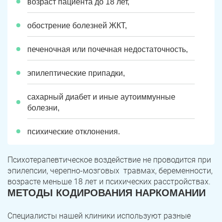
возраст пациента до 18 лет,
Юрюзань
Верхнеуральск
Локомотивный
Миньяр
обострение болезней ЖКТ,
Записаться
Записаться
Записаться
Зауральский
Межозерный
печеночная или почечная недостаточность,
Я ознакомлен и принимаю
Я ознакомлен и принимаю
Я ознакомлен и принимаю
условия работы сайта
условия работы сайта
условия работы сайта
Катав-Ивановск
Куса
Задать вопрос
эпилептические припадки,
Пласт
Бакал
Я ознакомлен и принимаю
условия работы сайта
сахарный диабет и иные аутоиммунные
болезни,
Усть-Катав
Верхний Уфалей
психические отклонения.
Еманжелинск
Карталы
Аша
Трехгорный
Психотерапевтическое воздействие не проводится при
эпилепсии, черепно-мозговых травмах, беременности,
Коркино
Кыштым
возрасте меньше 18 лет и психических расстройствах.
МЕТОДЫ КОДИРОВАНИЯ НАРКОМАНИИ
Южноуральск
Сатка
Специалисты нашей клиники используют разные
Чебаркуль
Снежинск