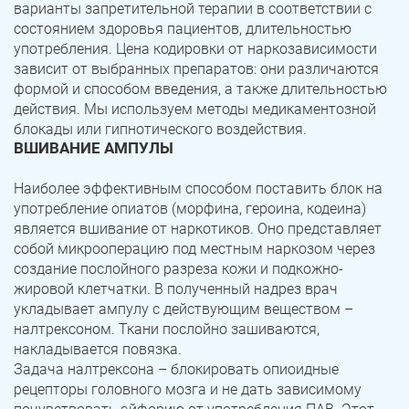
варианты запретительной терапии в соответствии с
состоянием здоровья пациентов, длительностью
Троицк
Озерск
употребления. Цена кодировки от наркозависимости
зависит от выбранных препаратов: они различаются
Копейск
Миасс
формой и способом введения, а также длительностью
действия. Мы используем методы медикаментозной
Златоуст
Магнитогорск
блокады или гипнотического воздействия.
ВШИВАНИЕ АМПУЛЫ
Наиболее эффективным способом поставить блок на
употребление опиатов (морфина, героина, кодеина)
является вшивание от наркотиков. Оно представляет
собой микрооперацию под местным наркозом через
создание послойного разреза кожи и подкожно-
жировой клетчатки. В полученный надрез врач
укладывает ампулу с действующим веществом –
налтрексоном. Ткани послойно зашиваются,
накладывается повязка.
Задача налтрексона – блокировать опиоидные
рецепторы головного мозга и не дать зависимому