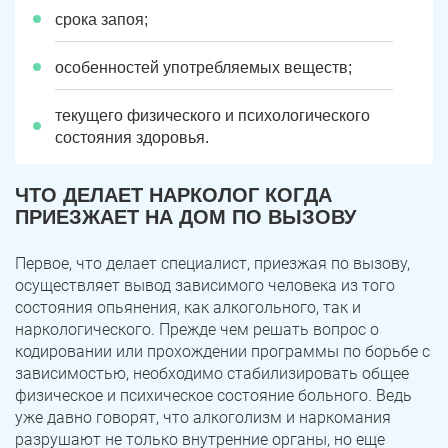
срока запоя;
особенностей употребляемых веществ;
текущего физического и психологического
состояния здоровья.
ЧТО ДЕЛАЕТ НАРКОЛОГ КОГДА
ПРИЕЗЖАЕТ НА ДОМ ПО ВЫЗОВУ
ЗАДАТЬ ВОПРОС
Первое, что делает специалист, приезжая по вызову,
Касли
Роза
осуществляет вывод зависимого человека из того
состояния опьянения, как алкогольного, так и
ПОЛУЧИТЬ ПОМОЩЬ
ПОЛУЧИТЬ ПОМОЩЬ
ПОЛУЧИТЬ ПОМОЩЬ
Челябинск
Сим
наркологического. Прежде чем решать вопрос о
кодировании или прохождении программы по борьбе с
Красногорский
Нязепетровск
зависимостью, необходимо стабилизировать общее
физическое и психическое состояние больного. Ведь
Первомайский
Карабаш
уже давно говорят, что алкоголизм и наркомания
разрушают не только внутренние органы, но еще