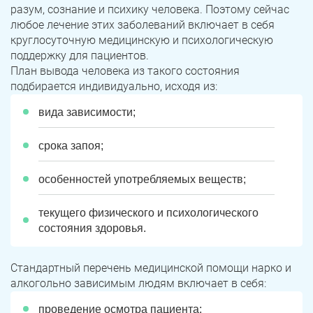
Юрюзань
Верхнеуральск
разум, сознание и психику человека. Поэтому сейчас
любое лечение этих заболеваний включает в себя
Локомотивный
Миньяр
круглосуточную медицинскую и психологическую
Записаться
Записаться
Записаться
поддержку для пациентов.
Зауральский
Межозерный
План вывода человека из такого состояния
подбирается индивидуально, исходя из:
Я ознакомлен и принимаю
Я ознакомлен и принимаю
Я ознакомлен и принимаю
условия работы сайта
условия работы сайта
условия работы сайта
Катав-Ивановск
Куса
Задать вопрос
вида зависимости;
Пласт
Бакал
Я ознакомлен и принимаю
условия работы сайта
срока запоя;
Усть-Катав
Верхний Уфалей
особенностей употребляемых веществ;
Еманжелинск
Карталы
текущего физического и психологического
Аша
Трехгорный
состояния здоровья.
Коркино
Кыштым
Стандартный перечень медицинской помощи нарко и
Южноуральск
Сатка
алкогольно зависимым людям включает в себя:
проведение осмотра пациента;
Чебаркуль
Снежинск