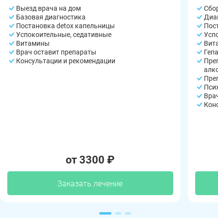
Выезд врача на дом
Сбо
Базовая диагностика
Диа
Постановка detox капельницы
Пос
Успокоительные, седативные
Усп
Витамины
Вит
Врач оставит препараты
Геп
Консультации и рекомендации
Пре
алк
Пре
Пси
Вра
Кон
от 3300 ₽
Заказать лечение