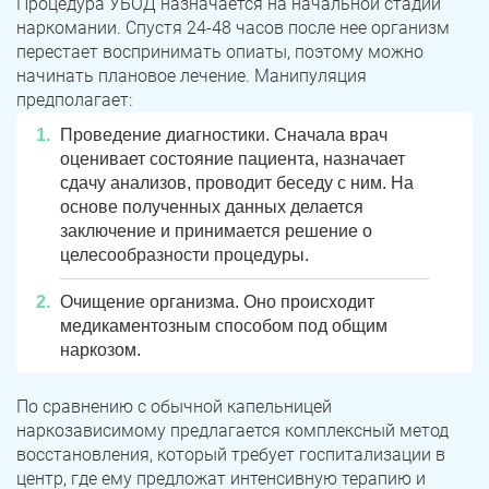
Процедура УБОД назначается на начальной стадии
наркомании. Спустя 24-48 часов после нее организм
перестает воспринимать опиаты, поэтому можно
начинать плановое лечение. Манипуляция
предполагает:
Проведение диагностики. Сначала врач
оценивает состояние пациента, назначает
сдачу анализов, проводит беседу с ним. На
основе полученных данных делается
заключение и принимается решение о
целесообразности процедуры.
ЗАДАТЬ ВОПРОС
Касли
Роза
Очищение организма. Оно происходит
медикаментозным способом под общим
ПОЛУЧИТЬ ПОМОЩЬ
ПОЛУЧИТЬ ПОМОЩЬ
ПОЛУЧИТЬ ПОМОЩЬ
Челябинск
Сим
наркозом.
Красногорский
Нязепетровск
По сравнению с обычной капельницей
наркозависимому предлагается комплексный метод
Первомайский
Карабаш
восстановления, который требует госпитализации в
центр, где ему предложат интенсивную терапию и