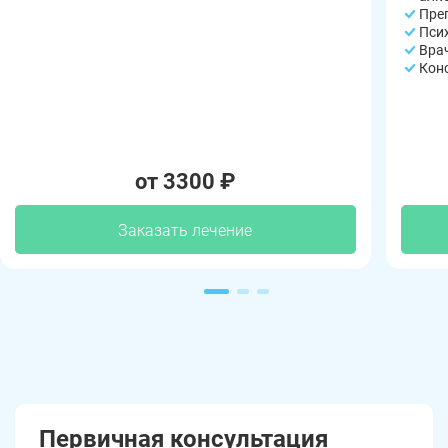
Пре
Пси
Вра
Кон
от 3300 ₽
Заказать лечение
Первичная консультация