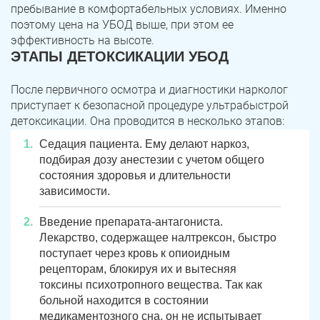
Юрюзань
Верхнеуральск
пребывание в комфортабельных условиях. Именно
поэтому цена на УБОД выше, при этом ее
Локомотивный
Миньяр
эффективность на высоте.
Записаться
Записаться
Записаться
ЭТАПЫ ДЕТОКСИКАЦИИ УБОД
Зауральский
Межозерный
После первичного осмотра и диагностики нарколог
Я ознакомлен и принимаю
Я ознакомлен и принимаю
Я ознакомлен и принимаю
условия работы сайта
условия работы сайта
условия работы сайта
Катав-Ивановск
Куса
Задать вопрос
приступает к безопасной процедуре ультрабыстрой
детоксикации. Она проводится в несколько этапов:
Пласт
Бакал
Я ознакомлен и принимаю
условия работы сайта
Седация пациента. Ему делают наркоз,
подбирая дозу анестезии с учетом общего
Усть-Катав
Верхний Уфалей
состояния здоровья и длительности
зависимости.
Еманжелинск
Карталы
Введение препарата-антагониста.
Аша
Трехгорный
Лекарство, содержащее налтрексон, быстро
поступает через кровь к опиоидным
Коркино
Кыштым
рецепторам, блокируя их и вытесняя
токсины психотропного вещества. Так как
Южноуральск
Сатка
больной находится в состоянии
медикаментозного сна, он не испытывает
Чебаркуль
Снежинск