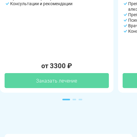
Консультации и рекомендации
Пре
алк
Пре
Пси
Вра
Кон
от 3300 ₽
Заказать лечение