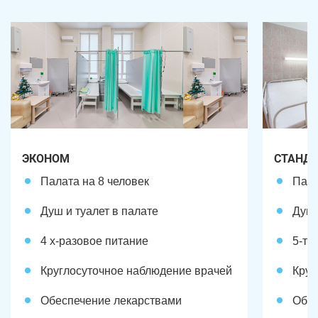
ЭКОНОМ
СТАНД
Палата на 8 человек
Пала
Душ и туалет в палате
Душ 
4 х-разовое питание
5-ти
Круглосуточное наблюдение врачей
Круг
Обеспечение лекарствами
Обес