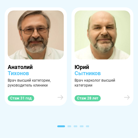
Троицк
Озерск
Копейск
Миасс
Златоуст
Магнитогорск
Анатолий
Юрий
Тихонов
Сытников
Врач высшей категории,
Врач нарколог высшей
руководитель клиники
категории
Стаж 31 год
Стаж 28 лет