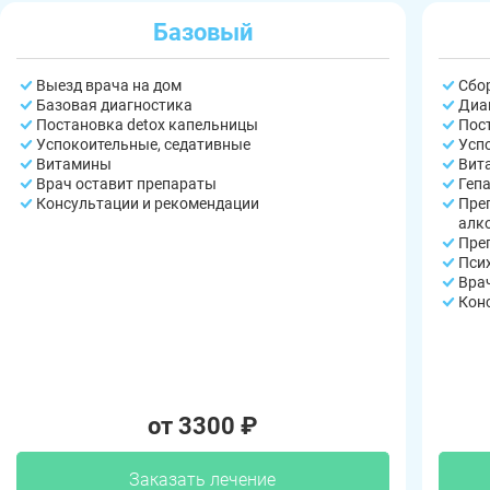
Базовый
Выезд врача на дом
Сбо
Базовая диагностика
Диа
Постановка detox капельницы
Пос
Успокоительные, седативные
Усп
Витамины
Вит
Врач оставит препараты
Геп
Консультации и рекомендации
Пре
алк
Пре
Пси
Вра
Кон
от 3300 ₽
Заказать лечение