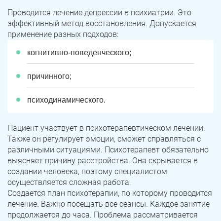
Проводится лечение депрессии в психиатрии. Это
эффективный метод восстановления. Допускается
применение разных подходов:
когнитивно-поведенческого;
причинного;
психодинамического.
ЗАДАТЬ ВОПРОС
Пациент участвует в психотерапевтическом лечении.
Касли
Роза
Также он регулирует эмоции, сможет справляться с
различными ситуациями. Психотерапевт обязательно
ПОЛУЧИТЬ ПОМОЩЬ
ПОЛУЧИТЬ ПОМОЩЬ
ПОЛУЧИТЬ ПОМОЩЬ
Челябинск
Сим
выясняет причину расстройства. Она скрывается в
создании человека, поэтому специалистом
Красногорский
Нязепетровск
осуществляется сложная работа.
Создается план психотерапии, по которому проводится
Первомайский
Карабаш
лечение. Важно посещать все сеансы. Каждое занятие
продолжается до часа. Проблема рассматривается