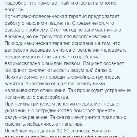
Юрюзань
Верхнеуральск
подробно, что помогает найти ответы на многие
вопросы.
Локомотивный
Миньяр
Когнитивно-поведенческая терапия предполагает
Записаться
Записаться
Записаться
работу с мыслями пациента. Определяется, что
Зауральский
Межозерный
вызвало проблему. Этот метод не занимает много
времени, но он требуется для восстановления.
Я ознакомлен и принимаю
Я ознакомлен и принимаю
Я ознакомлен и принимаю
условия работы сайта
условия работы сайта
условия работы сайта
Катав-Ивановск
Куса
Задать вопрос
Психодинамическая терапия основана на том, что
депрессия развивается из-за стремления человека к
Пласт
Бакал
независимости. Считается, что проблема
Я ознакомлен и принимаю
условия работы сайта
взаимосвязана с обидой, гневом. Пациент осознает
Усть-Катав
Верхний Уфалей
конфликт, сможет отыскать разумный баланс.
Психиатры могут проводить семейные, групповые
Еманжелинск
Карталы
занятия. Участники общаются, между ними
налаживаются отношения. Так происходит устранение
Аша
Трехгорный
психического расстройства.
При психиатрическом лечении специалист не дает
Коркино
Кыштым
указаний. Но сотрудничество помогает принять
разумное решение. Также пациент учится правильно
Южноуральск
Сатка
мыслить, избавляясь от негатива.
Лечебный курс длится 10-30 сеансов. Если его
Чебаркуль
Снежинск